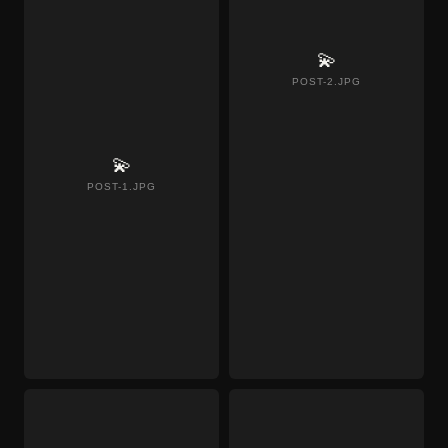
💫
POST-2.JPG
💫
POST-1.JPG