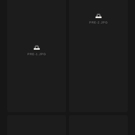
🌅
PRE-2.JPG
🌅
PRE-1.JPG